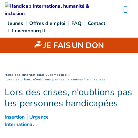
Goto main content
Na
Jeunes
Offres d'emploi
FAQ
Contact
Luxembourg
JE FAIS
UN DON
You are here :
Handicap International Luxembourg
(
Page courante
)
Lors des crises, n’oublions pas les personnes handicapées
Lors des crises, n’oublions pas
les personnes handicapées
Insertion
Urgence
International