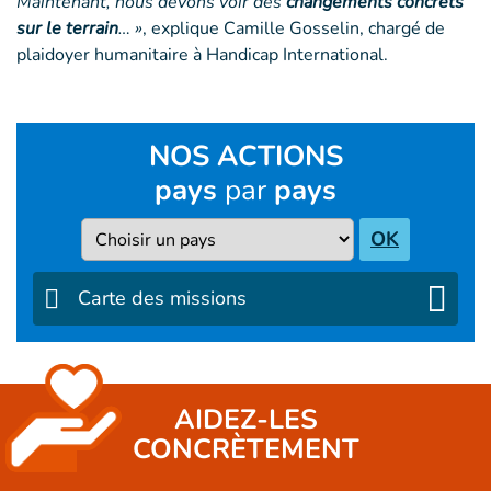
Maintenant, nous devons voir des
changements concrets
sur le terrain
… »
, explique Camille Gosselin, chargé de
plaidoyer humanitaire à Handicap International.
NOS ACTIONS
pays
par
pays
Pays
OK
Carte des missions
AIDEZ-LES
CONCRÈTEMENT