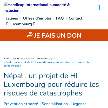
Goto main content
Na
Jeunes
Offres d'emploi
FAQ
Contact
Luxembourg
JE FAIS
UN DON
You are here :
Handicap International Luxembourg
Népal : un projet de HI Luxembourg pour réduire les risques de
(
Page courante
)
catastrophes
Népal : un projet de HI
Luxembourg pour réduire les
risques de catastrophes
Prévention et santé
Sensibilisation
Urgence