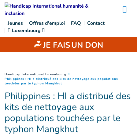
Goto main content
Na
Jeunes
Offres d'emploi
FAQ
Contact
Luxembourg
JE FAIS
UN DON
You are here :
Handicap International Luxembourg
Philippines : HI a distribué des kits de nettoyage aux populations
(
Page courante
)
touchées par le typhon Mangkhut
Philippines : HI a distribué des
kits de nettoyage aux
populations touchées par le
typhon Mangkhut