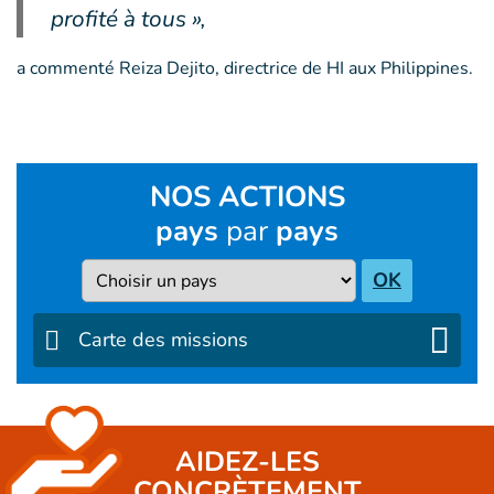
profité à tous »,
a commenté Reiza Dejito, directrice de HI aux Philippines.
NOS ACTIONS
pays
par
pays
Pays
OK
Carte des missions
AIDEZ-LES
CONCRÈTEMENT