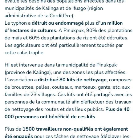
évalué les besoins des populations affectées dans les
municipalités de Kalinga et de Ifuago (région
administrative de la Cordillère).
Le typhon a
détruit ou endommagé
plus
d’un million
d’hectares de cultures
. A Pinukpuk, 90% des plantations
de maïs et 60% des plantations de riz ont été détruites.
Les agriculteurs ont été particulièrement touchés par
cette catastrophe.
HI est intervenue dans la municipalité de Pinukpuk
(province de Kalinga), une des zones les plus affectées.
L’association a
distribué 80 kits de nettoyage
, composes
de brouettes, pelles, couteaux, marteaux, gants, etc. aux
familles de 23 villages. Ces kits ont été partagés avec les
personnes de la communauté afin d’effectuer des travaux
de nettoyage des routes et des lieux publics.
Plus de 40
000 personnes ont bénéficié de ces kits
.
Plus de
1500 travailleurs non-qualifiés ont également
été engagés
pour ces tâches de nettoyage (déblayer les