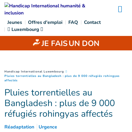
Goto main content
Na
Jeunes
Offres d'emploi
FAQ
Contact
Luxembourg
JE FAIS
UN DON
You are here :
Handicap International Luxembourg
Pluies torrentielles au Bangladesh : plus de 9 000 réfugiés rohingyas
(
Page courante
)
affectés
Pluies torrentielles au
Bangladesh : plus de 9 000
réfugiés rohingyas affectés
Réadaptation
Urgence