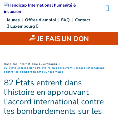
Goto main content
Na
Jeunes
Offres d'emploi
FAQ
Contact
Luxembourg
JE FAIS
UN DON
You are here :
Handicap International Luxembourg
82 États entrent dans l'histoire en approuvant l'accord international
(
Page courante
)
contre les bombardements sur les villes
82 États entrent dans
l'histoire en approuvant
l'accord international contre
les bombardements sur les