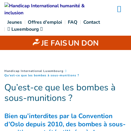
Goto main content
Na
Jeunes
Offres d'emploi
FAQ
Contact
Luxembourg
JE FAIS
UN DON
You are here :
Handicap International Luxembourg
(
Page courante
)
Qu’est-ce que les bombes à sous-munitions ?
Qu’est-ce que les bombes à
sous-munitions ?
Bien qu’interdites par la Convention
d’Oslo depuis 2010, des bombes à sous-