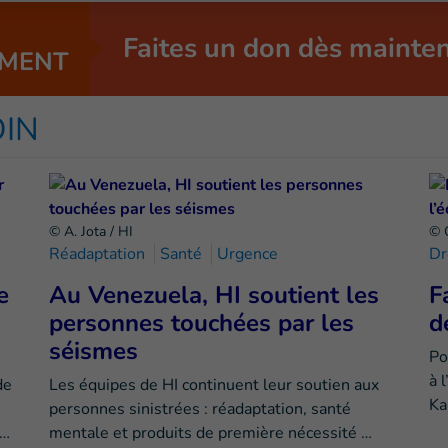
Faites un don dès mainte
MENT
OIN
© A. Jota / HI
© 
Réadaptation
Santé
Urgence
Dr
e
Au Venezuela, HI soutient les
F
personnes touchées par les
d
séismes
Po
à 
de
Les équipes de HI continuent leur soutien aux
Ka
personnes sinistrées : réadaptation, santé
e…
mentale et produits de première nécessité …