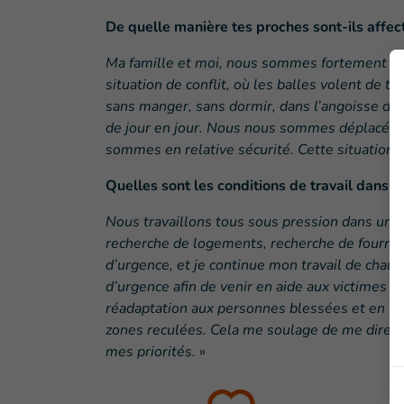
De quelle manière tes proches sont-ils affec
Ma famille et moi, nous sommes fortement tou
situation de conflit, où les balles volent de 
sans manger, sans dormir, dans l’angoisse d’u
de jour en jour. Nous nous sommes déplacés d
sommes en relative sécurité. Cette situation 
Quelles sont les conditions de travail dans c
Nous travaillons tous sous pression dans un co
recherche de logements, recherche de fourniss
d’urgence, et je continue mon travail de chau
d’urgence afin de venir en aide aux victimes
réadaptation aux personnes blessées et en fa
zones reculées. Cela me soulage de me dire que
mes priorités.
»