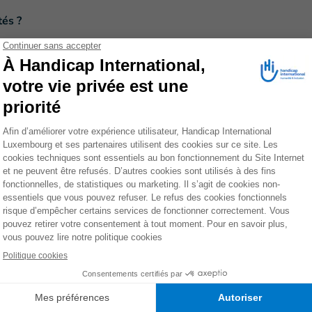
tés ?
chés par cette crise. Nous n’avions jamais connu une
tous les côtés. Nous avons passé des journées entières
ne éventuelle attaque dans notre quartier, qui se vide
ans une maison plus chère et plus petite, où nous
est très angoissante.
e contexte ?
ntexte tendu. Je m’occupe de la logistique (achat,
eurs, etc.) depuis le lancement de l’intervention
ffeur. Handicap International mène une intervention
 de cette crise, notamment en proposant des séances de
vorisant l’acheminement de l’aide humanitaire dans des
 j’aide les personnes les plus fragiles, c’est une de