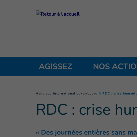
Goto main content
AGISSEZ
NOS ACTI
You are here :
Handicap International Luxembourg
RDC : crise humanit
RDC : crise hu
« Des journées entières sans ma