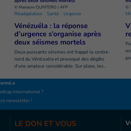
© Manaure QUINTERO / AFP
© 
Réadaptation
Santé
Urgence
Mi
Vénézuéla : la réponse
V
d’urgence s’organise après
r
deux séismes mortels
Po
mi
Deux puissants séismes ont frappé le centre-
pr
nord du Vénézuéla et provoqué des dégâts
d’une ampleur considérable. Sur place, les…
formé.e
dicap International ?
re newsletter !
LE DON ET VOUS
V