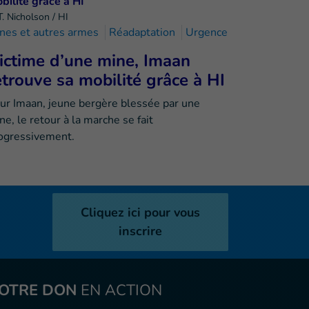
T. Nicholson / HI
nes et autres armes
Réadaptation
Urgence
ictime d’une mine, Imaan
etrouve sa mobilité grâce à HI
ur Imaan, jeune bergère blessée par une
ne, le retour à la marche se fait
ogressivement.
Cliquez ici pour vous
inscrire
OTRE DON
EN ACTION