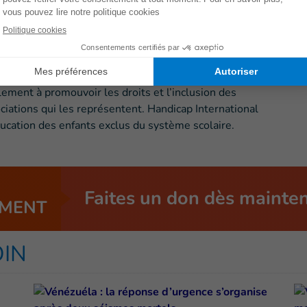
ascar depuis 1986. Forte d’une équipe de presque 100
es invalidantes comme la filariose lymphatique. Elle
es conditions de vie des détenus. Handicap International
et infantile pour réduire la mortalité des mères et
ement à promouvoir les droits et l’inclusion des
iations qui les représentent. Handicap International
ducation des enfants exclus du système scolaire.
Faites un don dès mainte
MENT
OIN