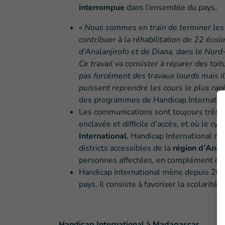
interrompue
dans l’ensemble du pays
.
«
Nous sommes en train de terminer les 
contribuer à la réhabilitation de 22 éc
d’Analanjirofo et de Diana, dans le Nor
Ce travail va consister à réparer des toi
pas forcément des travaux lourds mais il
puissent reprendre les cours le plus ra
des programmes de Handicap Internatio
Les communications sont toujours très di
enclavée et difficile d’accès, et où le cy
International
, Handicap International mè
districts accessibles de la
région d’Anala
personnes affectées, en complément des 
Handicap International mène depuis 20
pays. Il consiste à favoriser la scolarité
Handicap International à Madagascar