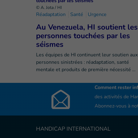
© A. Jota / HI
Réadaptation
Santé
Urgence
Au Venezuela, HI soutient les
personnes touchées par les
séismes
Les équipes de HI continuent leur soutien aux
personnes sinistrées : réadaptation, santé
mentale et produits de première nécessité …
Comment rester in
des activités de Han
Abonnez-vous à not
HANDICAP INTERNATIONAL