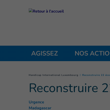
Goto main content
AGISSEZ
NOS ACTI
You are here :
Handicap International Luxembourg
Reconstruire 22 éco
Reconstruire 2
Urgence
Madagascar