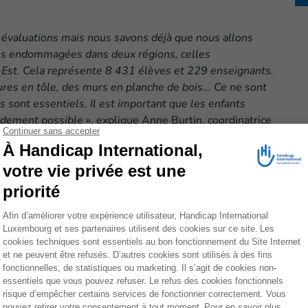
évaluations mais nous savons déjà que nous allons
oles endommagées dans deux régions, celles
d-Est. Cela représente 8 431 élèves et 229 enseignants.
tures en tôle, des murs en planche de bois... Ce ne sont
s sont essentiels. Il est important que les enfants
pidement possible
», explique Anne Burtin, coordinatrice
nal à Madagascar.
fficiles avec le Nord-Est du pays, zone d’habitude
clone a été le plus virulent. Avec son
partenaire
Care
nera à partir de jeudi 17 mars des évaluations dans les
njirofo
afin d’identifier les besoins individuels des
évaluations plus globales déjà effectuées.
15 un
projet d’éducation inclusive dans 59 écoles
du
 des enfants handicapés.