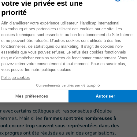
vailler avec ton équipe?
 pouvoir
rire ensemble
.
 plein : comment assures-tu cet
ilibre est un immense challenge
, qui les empêche
avec plus de responsabilités. J’ai énormément de chance
s’occupe de nos enfants quand je travaille
. Grâce à
’ai. Ma famille est ma plus grande motivation, cela
ue jour.
’équité homme-femme dans le
er avec certains collègues et responsables d’équipe
 femmes. Mais si les
femmes sont très nombreuses à
s sont encore trop souvent sous-représentées dans des
x progrès ont été réalisés au sein des organisations,