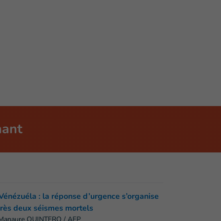
nant
Manaure QUINTERO / AFP