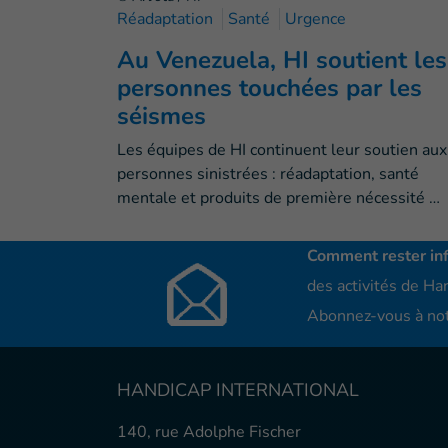
Réadaptation
Santé
Urgence
Au Venezuela, HI soutient les
personnes touchées par les
séismes
Les équipes de HI continuent leur soutien aux
personnes sinistrées : réadaptation, santé
mentale et produits de première nécessité …
Comment rester in
des activités de Han
Abonnez-vous à not
HANDICAP INTERNATIONAL
140, rue Adolphe Fischer