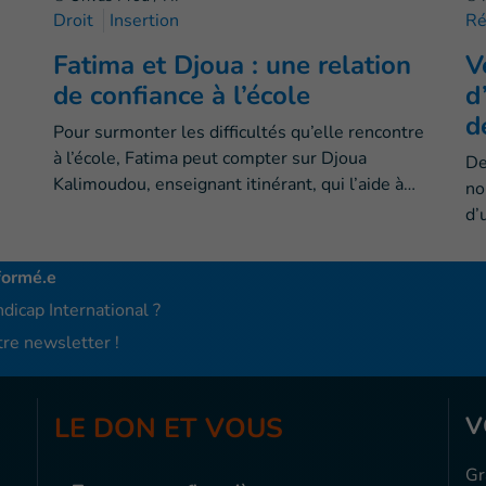
Droit
Insertion
Ré
Fatima et Djoua : une relation
V
de confiance à l’école
d
d
Pour surmonter les difficultés qu’elle rencontre
à l’école, Fatima peut compter sur Djoua
De
Kalimoudou, enseignant itinérant, qui l’aide à…
no
d’
formé.e
dicap International ?
re newsletter !
LE DON ET VOUS
V
Gr