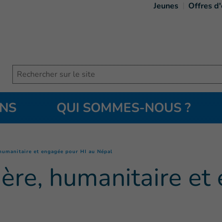
Jeunes
Offres d
Search
ONS
QUI SOMMES-NOUS ?
(
Page courante
)
 humanitaire et engagée pour HI au Népal
mère, humanitaire e