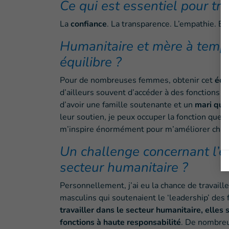
Ce qui est essentiel pour tra
La
confiance
. La transparence. L’empathie. Et
Humanitaire et mère à temps
équilibre ?
Pour de nombreuses femmes, obtenir cet
équ
d’ailleurs souvent d’accéder à des fonctions 
d’avoir une famille soutenante et un
mari qui 
leur soutien, je peux occuper la fonction que j
m’inspire énormément pour m’améliorer chaq
Un challenge concernant l
secteur humanitaire ?
Personnellement, j’ai eu la chance de travaill
masculins qui soutenaient le ‘leadership’ des
travailler dans le secteur humanitaire, elle
fonctions à haute responsabilité
. De nombreu