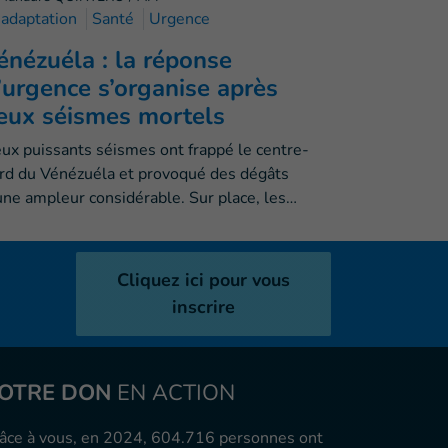
adaptation
Santé
Urgence
énézuéla : la réponse
’urgence s’organise après
eux séismes mortels
ux puissants séismes ont frappé le centre-
rd du Vénézuéla et provoqué des dégâts
une ampleur considérable. Sur place, les…
Cliquez ici pour vous
inscrire
OTRE DON
EN ACTION
âce à vous, en 2024, 604.716 personnes ont