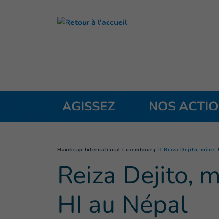
Accès direct au contenu
AGISSEZ
NOS ACTI
You are here :
Handicap International Luxembourg
Reiza Dejito, mère,
Reiza Dejito, 
HI au Népal