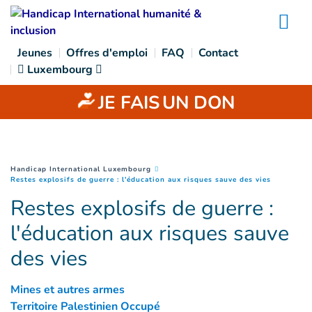
Goto main content
Na
Jeunes
Offres d'emploi
FAQ
Contact
Luxembourg
JE FAIS
UN DON
You are here :
Handicap International Luxembourg
(
Page cou
Restes explosifs de guerre : l'éducation aux risques sauve des vies
Restes explosifs de guerre :
l'éducation aux risques sauve
des vies
Mines et autres armes
Territoire Palestinien Occupé