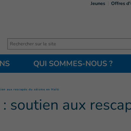
Jeunes
Offres d
Search
ONS
QUI SOMMES-NOUS ?
(
Page courante
)
tien aux rescapés du séisme en Haïti
: soutien aux resca