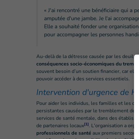
« J'ai rencontré une bénéficiaire qui a 
amputée d'une jambe. Je l'ai accompag
Elle a souhaité fonder une organisation
pour accompagner les personnes handicap
Au-delà de la détresse causée par les deuils
conséquences socio-économiques du trembl
souvent besoin d’un soutien financier, car ell
pouvoir accéder à des services essentiels.
Intervention d'urgence de H
Pour aider les individus, les familles et les 
persistantes causées par le tremblement de te
services de santé mentale, dans des établiss
[1]
de partenaires locaux
. L'organisation a org
professionnels de santé
aux premiers secour