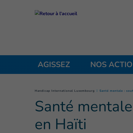
Goto main content
AGISSEZ
NOS ACTI
You are here :
Handicap International Luxembourg
Santé mentale : sou
Santé mentale 
en Haïti