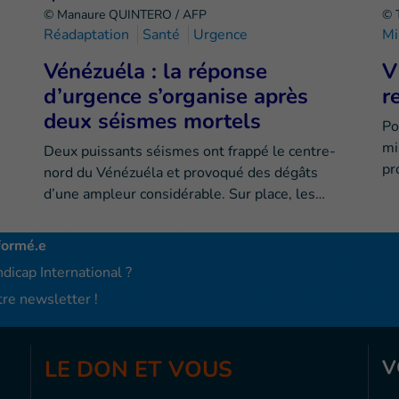
© Manaure QUINTERO / AFP
© 
Réadaptation
Santé
Urgence
Mi
Vénézuéla : la réponse
V
d’urgence s’organise après
r
deux séismes mortels
Po
mi
Deux puissants séismes ont frappé le centre-
pr
nord du Vénézuéla et provoqué des dégâts
d’une ampleur considérable. Sur place, les…
formé.e
dicap International ?
re newsletter !
LE DON ET VOUS
V