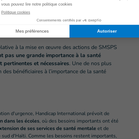
organisées par Handicap International, et elles sont à
[3]
pes de soutien communautaire
. Les activités
e gestion du stress et de résilience,
l'inclusion des
 aux ressources disponibles en matière de santé
e relative à la mise en œuvre des actions de SMSPS
t pas une grande importance à la santé
t pertinentes et nécessaires
. Une de nos plus
n des bénéficiaires à l’importance de la santé
ion d'urgence, Handicap International prévoit de
on dans les écoles
, où des besoins importants ont été
extension de ses services de santé mentale
et de
le sud d'Haïti. Comme les besoins restent importants,