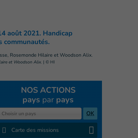
 14 août 2021. Handicap
les communautés.
laire et Woodson Alix.
|
© HI
NOS ACTIONS
pays
par
pays
Pays
OK
Choisir un pays
Carte des missions