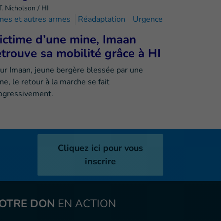
T. Nicholson / HI
nes et autres armes
Réadaptation
Urgence
ictime d’une mine, Imaan
etrouve sa mobilité grâce à HI
ur Imaan, jeune bergère blessée par une
ne, le retour à la marche se fait
ogressivement.
Cliquez ici pour vous
inscrire
OTRE DON
EN ACTION