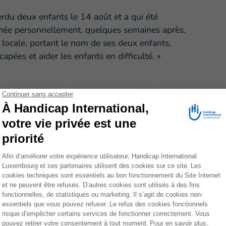
perdu deux enfants le 14 août et a qui été
née personnellement, quelques semaines après.
 locale, portant le nom de ses deux enfants,
ées et aider les enfants en difficulté. »
 et les destructions, beaucoup endurent également les
ement de terre
. Les personnes accompagnées ont
es ne peuvent pas couvrir le coût des transports pour
andicap International
communautés à faire face aux difficultés psychologiques
rre, Handicap International a mis en place divers
ements de santé et dans une clinique mobile, aux côtés
anisé
218 séances individuelles de SMSPS
et formé
45
[2]
s psychologiques
.
Plus de 850 personnes
ont assisté