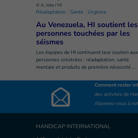
© A. Jota / HI
Réadaptation
Santé
Urgence
Au Venezuela, HI soutient les
personnes touchées par les
séismes
Les équipes de HI continuent leur soutien aux
personnes sinistrées : réadaptation, santé
mentale et produits de première nécessité …
Comment rester in
des activités de Han
Abonnez-vous à not
HANDICAP INTERNATIONAL