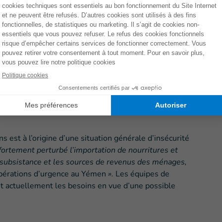
onal s’assure que les personnes vulnérables (personnes
nfants, etc.) sont
prises en compte dans les
par les organisations de solidarité internationale.
ente, pourrait participer à la distribution de nourriture
ion et des séances de soutien psychologique si ces
erts par les organisations humanitaires déjà présentes.
ans est à l’origine d’une situation générale d’insécurité
 fortement perturbé l’importation de nourritures et
subsistance et les sources de revenus des ménages,
pérations d’urgence au Yémen
».
Les équipes de
nt actuellement les besoins en vue d’une possible