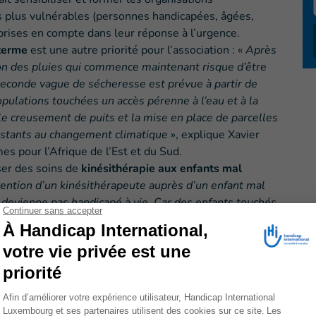
s plus vulnérables (personnes handicapées, âgées,
prises en compte dans leur réponse à l’urgence.
 terme
est une autre priorité pour l’association : «
Après
son des pluies qui commence maintenant risque d’être
econde vague de sécheresse est prévue à partir de
opulations touchées un accès pérenne à l’eau et à la
r le creusement de puits et la mise en place de parcelles
sistants au changement climatique
», explique Xavier
 pour l’Afrique de l’Est et du Sud.
ser des soins de
kinésithérapie aux enfants mal
vention d’un kinésithérapeute auprès d’un enfant mal
e devienne pas handicapé à vie. Car des enfants touchés
rd de développement, conséquence de la dénutrition.
ctions respiratoires : les kinésithérapeutes
ications.
» Dans ce genre de situation, Handicap
ssions de sensibilisation pour que les parents