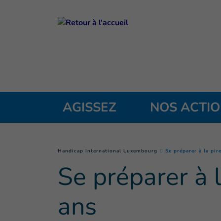
Goto main content
AGISSEZ
NOS ACTI
You are here :
Handicap International Luxembourg
Se préparer à la pir
Se préparer à 
ans