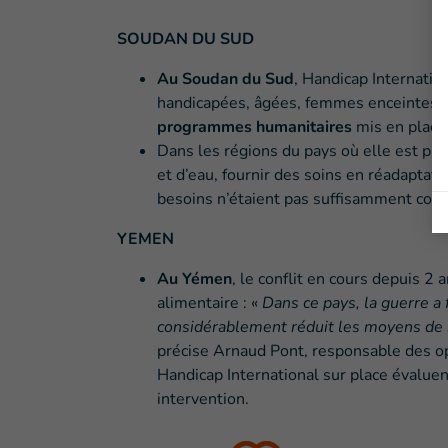
SOUDAN DU SUD
Au Soudan du Sud
, Handicap Internati
handicapées, âgées, femmes enceintes, e
programmes humanitaires
mis en place 
Dans les régions du pays où elle est prés
et d’eau, fournir des soins en réadaptat
besoins n’étaient pas suffisamment couv
YEMEN
Au Yémen
, le conflit en cours depuis 2 
alimentaire : «
Dans ce pays, la guerre a
considérablement réduit les moyens de 
précise Arnaud Pont, responsable des o
Handicap International sur place évalue
intervention.