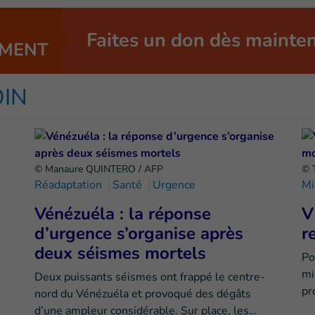
Faites un don dès mainte
MENT
OIN
© Manaure QUINTERO / AFP
© 
Réadaptation
Santé
Urgence
Mi
Vénézuéla : la réponse
V
d’urgence s’organise après
r
deux séismes mortels
Po
mi
Deux puissants séismes ont frappé le centre-
pr
nord du Vénézuéla et provoqué des dégâts
d’une ampleur considérable. Sur place, les…