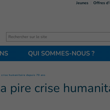
Jeunes
Offres d
Search
ONS
QUI SOMMES-NOUS ?
(
Page courante
)
e crise humanitaire depuis 70 ans
la pire crise humani