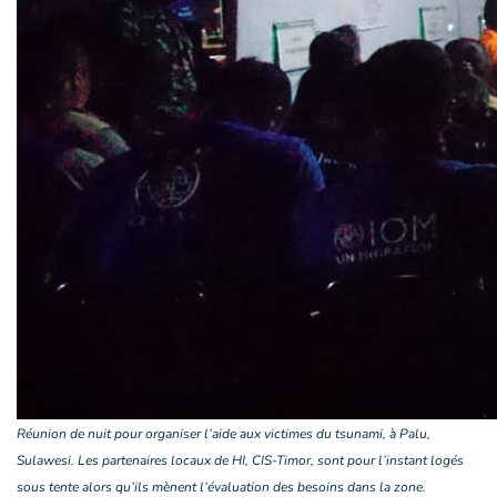
Réunion de nuit pour organiser l’aide aux victimes du tsunami, à Palu,
Sulawesi. Les partenaires locaux de HI, CIS-Timor, sont pour l’instant logés
sous tente alors qu’ils mènent l’évaluation des besoins dans la zone.