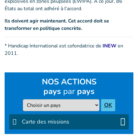
explosives en zones peuplées (EWIPA). À ce jour, 86
États au total ont adhéré à l'accord.
Ils doivent agir maintenant. Cet accord doit se
transformer en politique concrète.
* Handicap International est cofondatrice de
INEW
en
2011.
NOS ACTIONS
pays
par
pays
Pays
OK
Carte des missions