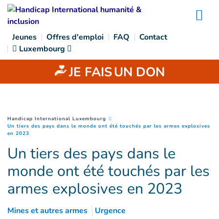
Goto main content
Na
Jeunes
Offres d'emploi
FAQ
Contact
Luxembourg
JE FAIS
UN DON
You are here :
Handicap International Luxembourg
Un tiers des pays dans le monde ont été touchés par les armes explosives
(
Page courante
)
en 2023
Un tiers des pays dans le
monde ont été touchés par les
armes explosives en 2023
Mines et autres armes
Urgence