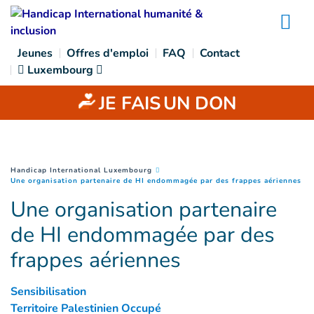
Goto main content
Na
Jeunes
Offres d'emploi
FAQ
Contact
Luxembourg
JE FAIS
UN DON
You are here :
Handicap International Luxembourg
(
Pa
Une organisation partenaire de HI endommagée par des frappes aériennes
Une organisation partenaire
de HI endommagée par des
frappes aériennes
Sensibilisation
Territoire Palestinien Occupé