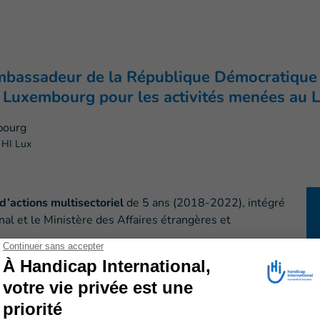
ambassadeur de la République Démocratiqu
l Luxembourg
pour les activités menées au 
 HI Lux
actions multisectoriel
de 5 ans (2018-2022), intégré
al et le Ministère des Affaires étrangères et