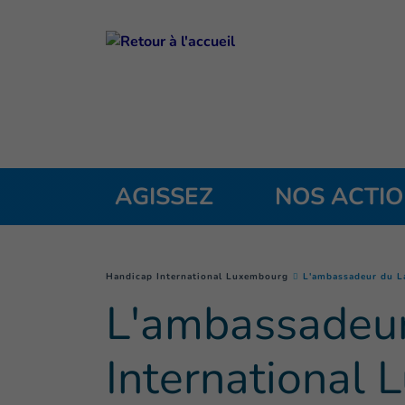
Goto main content
AGISSEZ
NOS ACTI
You are here :
Handicap International Luxembourg
L'ambassadeur du L
L'ambassadeur
International