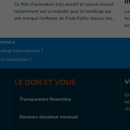
m
Ce film d’animation très positif et coloré revient
notamment sur la maladie puis le handicap qui
La
ont marqué l’enfance de Frida Kahlo depuis ses…
le
pe
formé.e
dicap International ?
re newsletter !
LE DON ET VOUS
V
Gr
Transparence financière
bé
ré
Devenez donateur mensuel