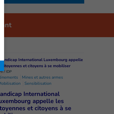
nant
HI / IDP
énements
Mines et autres armes
obilisation
Sensibilisation
andicap International
uxembourg appelle les
itoyennes et citoyens à se