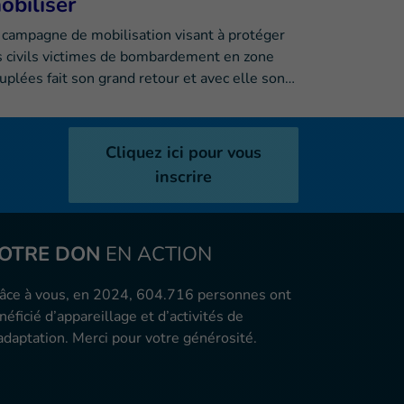
obiliser
 campagne de mobilisation visant à protéger
s civils victimes de bombardement en zone
uplées fait son grand retour et avec elle son…
Cliquez ici pour vous
inscrire
OTRE DON
EN ACTION
âce à vous, en 2024, 604.716 personnes ont
néficié d’appareillage et d’activités de
adaptation. Merci pour votre générosité.