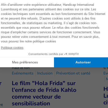
Faites un don dès mainte
MENT
OIN
Haut et fort
© 
Evénements
Inclusion
Prévention et santé
Ev
M
r
Le film "Hola Frida" sur
H
l'enfance de Frida Kahlo
L
comme vecteur de
c
sensibilisation
nt