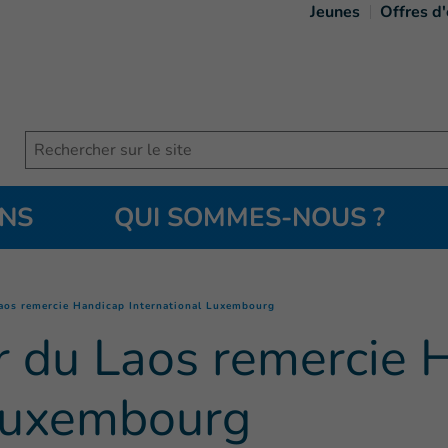
Jeunes
Offres d
Search
ONS
QUI SOMMES-NOUS ?
(
Page courante
)
aos remercie Handicap International Luxembourg
 du Laos remercie 
 Luxembourg