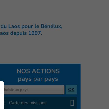
e du
Laos
pour le Bénélux,
Laos depuis 1997.
NOS ACTIONS
pays
par
pays
Pays
OK
Choisir un pays
Carte des missions