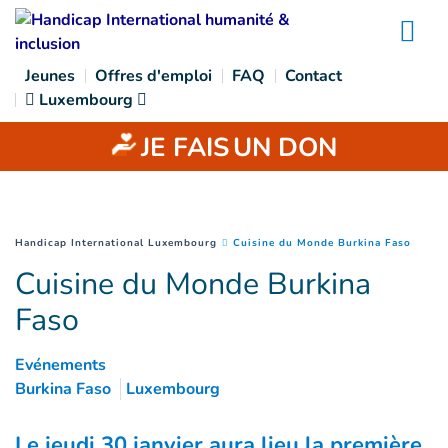
Goto main content
Na
Jeunes
Offres d'emploi
FAQ
Contact
Luxembourg
JE FAIS
UN DON
(
Page 
You are here :
Handicap International Luxembourg
Cuisine du Monde Burkina Faso
Cuisine du Monde Burkina
Faso
Evénements
Burkina Faso
Luxembourg
Le jeudi 30 janvier aura lieu la première