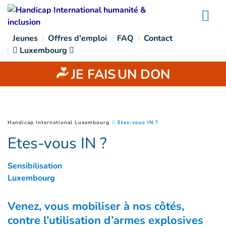
Goto main content
Na
Jeunes
Offres d'emploi
FAQ
Contact
Luxembourg
JE FAIS
UN DON
(
Page courante
)
You are here :
Handicap International Luxembourg
Etes-vous IN ?
Etes-vous IN ?
Sensibilisation
Luxembourg
Venez, vous mobiliser à nos côtés,
contre l’utilisation d’armes explosives