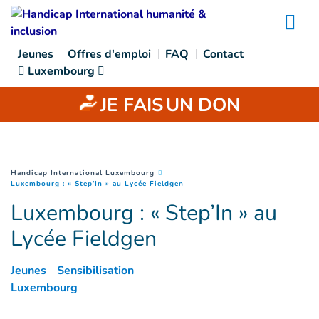
Goto main content
Na
Jeunes
Offres d'emploi
FAQ
Contact
Luxembourg
JE FAIS
UN DON
You are here :
Handicap International Luxembourg
(
Page courante
)
Luxembourg : « Step’In » au Lycée Fieldgen
Luxembourg : « Step’In » au
Lycée Fieldgen
Jeunes
Sensibilisation
Luxembourg