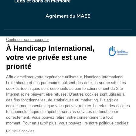
Legs et dons en mémoire
Agrément du MAEE
VOTRE DON
EN ACTION
Grâce à vous, en 2024, 604.716 personnes ont
bénéficié d’appareillage et d’activités de réadaptation.
Merci pour votre générosité.
Lire notre rapport annuel
Accessibilité
CONTACT
Mentions légales