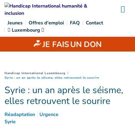
Goto main content
Na
Jeunes
Offres d'emploi
FAQ
Contact
Luxembourg
JE FAIS
UN DON
You are here :
Handicap International Luxembourg
(
Page courante
)
Syrie : un an après le séisme, elles retrouvent le sourire
Syrie : un an après le séisme,
elles retrouvent le sourire
Réadaptation
Urgence
Syrie