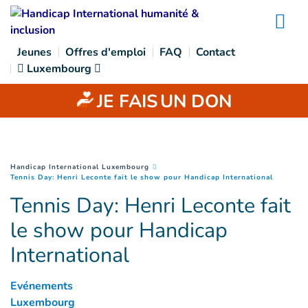
Goto main content
Na
Jeunes
Offres d'emploi
FAQ
Contact
Luxembourg
JE FAIS
UN DON
You are here :
Handicap International Luxembourg
(
Page co
Tennis Day: Henri Leconte fait le show pour Handicap International
Tennis Day: Henri Leconte fait
le show pour Handicap
International
Evénements
Luxembourg