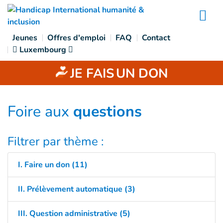
Goto main content
Na
Jeunes
Offres d'emploi
FAQ
Contact
Luxembourg
JE FAIS
UN DON
Foire aux
questions
Filtrer par thème :
I. Faire un don (11)
II. Prélèvement automatique (3)
III. Question administrative (5)