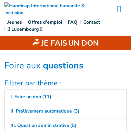
Goto main content
Na
Jeunes
Offres d'emploi
FAQ
Contact
Luxembourg
JE FAIS
UN DON
Foire aux
questions
Filtrer par thème :
I. Faire un don (11)
II. Prélèvement automatique (3)
III. Question administrative (5)