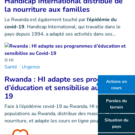
Handicap International distribue de
la nourriture aux familles
Le Rwanda est également touché par
l’épidémie du
covid-19
. Handicap International, qui travaille dans le
pays depuis 1994, a adapté ses activités dans ses…
© HI
Santé
Urgence
Rwanda : HI adapte ses programmes
Actions en
d’éducation et sensibilise au Covid-
cours
19
Paroles du
Face à l’épidémie covid-19 au Rwanda, HI sensibilise les
terrain
populations au Rwanda, distribue des masques, de la
Situation du
nourriture, et adapte les cours en ligne pour les élèves.
pays