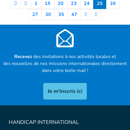
(Current)
1
15
20
23
24
25
26
27
30
35
47
Recevez
des invitations à nos activités locales et
des nouvelles de nos missions internationales directement
dans votre boite mail !
Je m'inscris ici
HANDICAP INTERNATIONAL