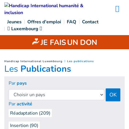
Goto main content
Na
Jeunes
Offres d'emploi
FAQ
Contact
Luxembourg
JE FAIS
UN DON
(
Page courante
)
You are here :
Handicap International Luxembourg
Les publications
Les
Publications
Par
pays
OK
Par
activité
Réadaptation (209)
Insertion (90)