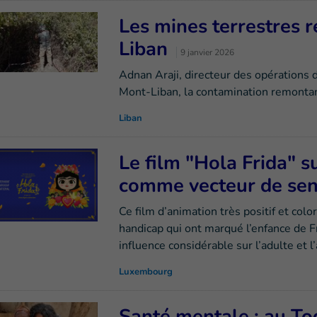
Les mines terrestres 
Liban
9 janvier 2026
Adnan Araji, directeur des opérations
Mont-Liban, la contamination remontant
Liban
Le film "Hola Frida" s
comme vecteur de sens
Ce film d’animation très positif et col
handicap qui ont marqué l’enfance de F
influence considérable sur l’adulte et l
Luxembourg
Santé mentale : au To