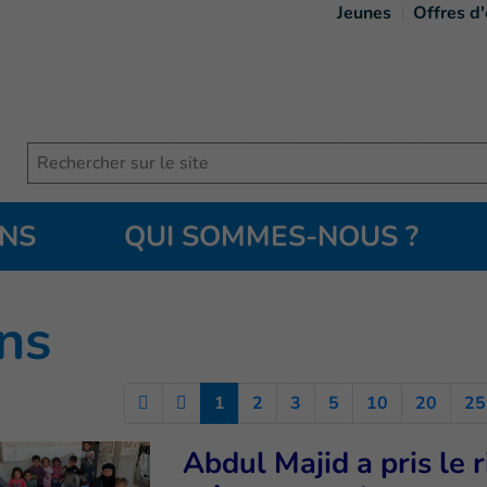
Jeunes
Offres d
Search
ONS
QUI SOMMES-NOUS ?
ge courante
)
ns
(Current)
1
2
3
5
10
20
25
Abdul Majid a pris le 