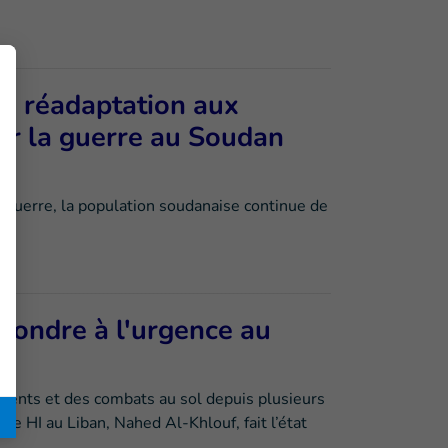
de réadaptation aux
ar la guerre au Soudan
 guerre, la population soudanaise continue de
épondre à l'urgence au
ents et des combats au sol depuis plusieurs
e de HI au Liban, Nahed Al-Khlouf, fait l’état