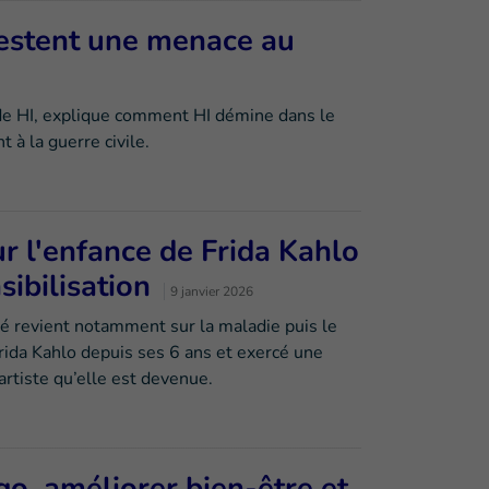
restent une menace au
 de HI, explique comment HI démine dans le
 à la guerre civile.
ur l'enfance de Frida Kahlo
ibilisation
9 janvier 2026
oré revient notamment sur la maladie puis le
rida Kahlo depuis ses 6 ans et exercé une
’artiste qu’elle est devenue.
go, améliorer bien-être et