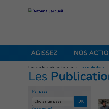
Goto main content
AGISSEZ
NOS ACTI
(
Pa
You are here :
Handicap International Luxembourg
Les publications
Les
Publicatio
Par
pays
OK
Choisir un pays