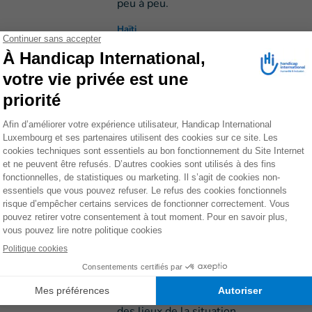
peu à peu.
Haïti
HI apporte des soins 
personnes touchées p
8 avril 2026
Trois ans après le déclenchement de la
subir une violence extrême.
Soudan
HI se mobilise pour r
Liban
11 mars 2026
Le Liban est touché par des bombardem
jours. HI se prépare à agir. La directric
des lieux de la situation